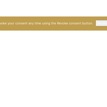
voke your consent any time using the Revoke consent button.
Revok
Facebook
 AJÁNLATOK
ISMERTETŐK
an…
Bali ajándékok beköszöntő