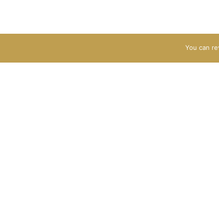
You can re
HOGYAN KÉSZÜL?
ÜZLETI
Hamaros