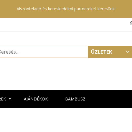
Viszonteladó és kereskedelmi partnereket keresünk!
ÜZLETEK
REK
AJÁNDÉKOK
BAMBUSZ
FEEDBACK
Home
Fiókom