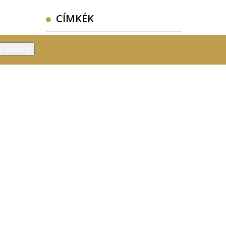
CÍMKÉK
Ajándék
(1)
Bali
(1)
Indonézia
(1)
e consent
Webáruház
(1)
BANKKÁRTYÁS FIZETÉSI
PARTNERÜNK