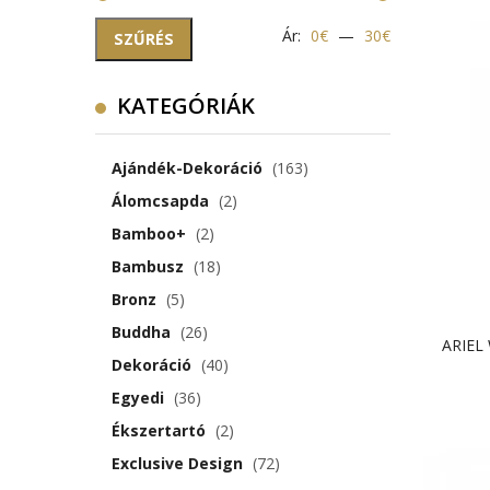
Min
Max
Ár:
0€
—
30€
SZŰRÉS
ár
ár
KATEGÓRIÁK
Ajándék-Dekoráció
(163)
Álomcsapda
(2)
Bamboo+
(2)
Bambusz
(18)
Bronz
(5)
 wishlist
Add to wishlist
Buddha
(26)
ARIEL
Dekoráció
(40)
tékelés(ek)
0értékelés(ek)
Egyedi
(36)
Ékszertartó
(2)
Exclusive Design
(72)