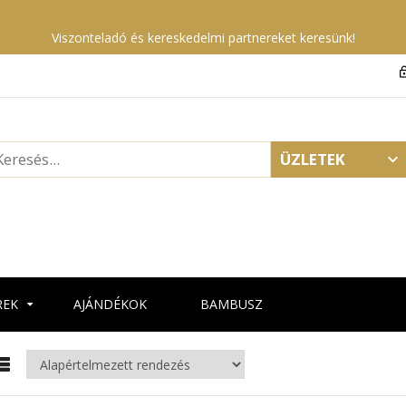
Viszonteladó és kereskedelmi partnereket keresünk!
ÜZLETEK
REK
AJÁNDÉKOK
BAMBUSZ